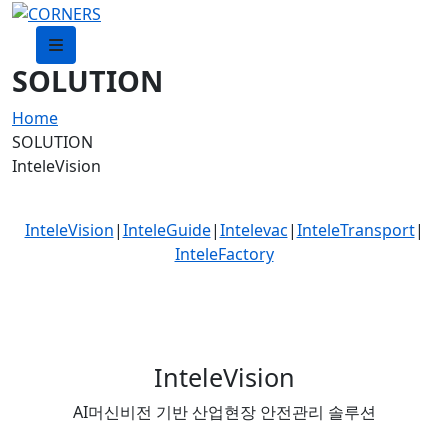
SOLUTION
Home
SOLUTION
InteleVision
InteleVision
|
InteleGuide
|
Intelevac
|
InteleTransport
|
InteleFactory
InteleVision
AI머신비전 기반 산업현장 안전관리 솔루션