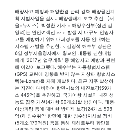
해양사고 예방과 해양환경 관리 강화 해양공간계
획 시범사업을 실시…해양생태계 보호 추진 【서
울=뉴시스】박성환 기자 = 해양수산부(장관 김
영석)는 연안여객선 사고 발생 시 대규모 인명사
고를 예방하기 위해 대피경로를 자동 안내하는
시스템 개발을 추진한다. 김영석 해수부 장관은
6일 정부서울청사에서 황교안 대통령 권한대행
에게 '2017년 업무계획' 중 해양사고 예방과 관련
해 이같이 보고했다. 해수부는 자동항법시스템
(GPS) 교란에 영향을 받지 않는 지상파 항법시스
템(e-Loran)을 자체 개발한다. 최근 자주 발생하
는 지진에 대비하여 항만시설의 내진보강(59개
소·445억)을 추진하고, 국가어항 시설의 내진 성
능도 집중 개선(4개항·90개소)할 방침이다. 태풍·
이상파랑 등에 대비한 방파제 보강(24개소·598
억)과 침수취약 항만에 대한 침수방지시설 정비
(5개소·179억원) 등을 통해 재해로부터 항만을
보호할 계획이다. 해수부는 해양환경 관리와 해