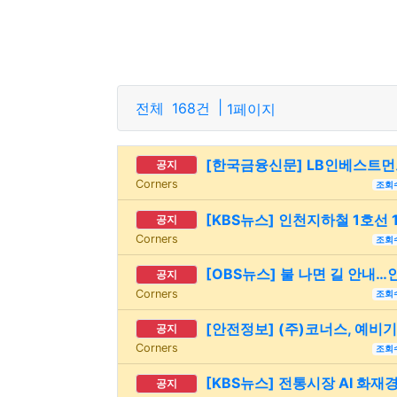
|
전체
168건
1페이지
[한국금융신문] LB인베스트먼트
공지
Corners
조회
[KBS뉴스] 인천지하철 1호선
공지
Corners
조회
[OBS뉴스] 불 나면 길 안내…
공지
Corners
조회
[안전정보] (주)코너스, 예비
공지
Corners
조회
[KBS뉴스] 전통시장 AI 화재
공지