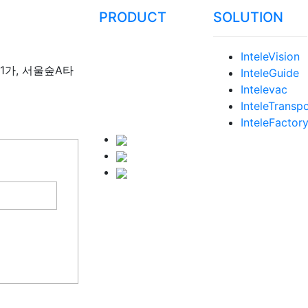
PRODUCT
SOLUTION
InteleVision
동1가, 서울숲A타
InteleGuide
Intelevac
InteleTransp
InteleFactor