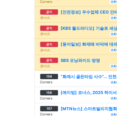
Corners
조회
[안전정보] 우수업체 CEO 인
공지
코너스
조회
[KBS 월드라디오] 기술로 세상
공지
코너스
조회
[동아일보] 화재때 바닥에 대피
공지
코너스
조회
SBS 모닝와이드 방영
공지
코너스
조회
“화재시 골든타임 사수”... 인천
159
Corners
조회
[에이빙] 코너스, 2025 하
158
Corners
조회
[MTN뉴스] 스마트빌리지협회,
157
Corners
조회