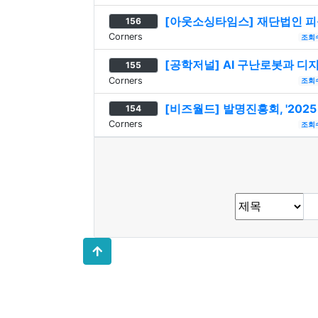
[아웃소싱타임스] 재단법인 피플,
156
Corners
조회
[공학저널] AI 구난로봇과 디
155
Corners
조회
[비즈월드] 발명진흥회, '20
154
Corners
조회