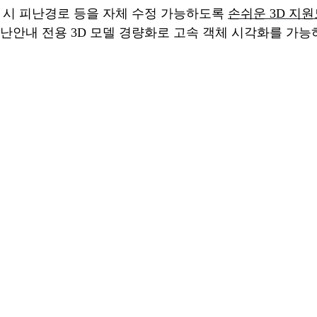
 시 피난경로 등을 자체 수정 가능하도록
손쉬운
3D
지원
피난안내 전용
3D
모델 경량화로 고속 객체 시각화를 가능
< AI
피난안내 전용 모니터링
/
편집 소프트웨어 및 고속 시각화
>
 도입 효과를 높이기 위한 교육·훈련 프로그램을 지원하나요?